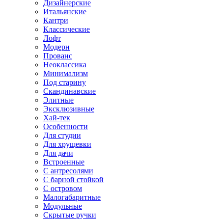
Дизайнерские
Итальянские
Кантри
Классические
Лофт
Модерн
Прованс
Неоклассика
Минимализм
Под старину
Скандинавские
Элитные
Эксклюзивные
Хай-тек
Особенности
Для студии
Для хрущевки
Для дачи
Встроенные
С антресолями
С барной стойкой
С островом
Малогабаритные
Модульные
Скрытые ручки