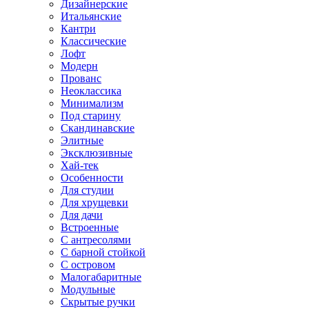
Дизайнерские
Итальянские
Кантри
Классические
Лофт
Модерн
Прованс
Неоклассика
Минимализм
Под старину
Скандинавские
Элитные
Эксклюзивные
Хай-тек
Особенности
Для студии
Для хрущевки
Для дачи
Встроенные
С антресолями
С барной стойкой
С островом
Малогабаритные
Модульные
Скрытые ручки