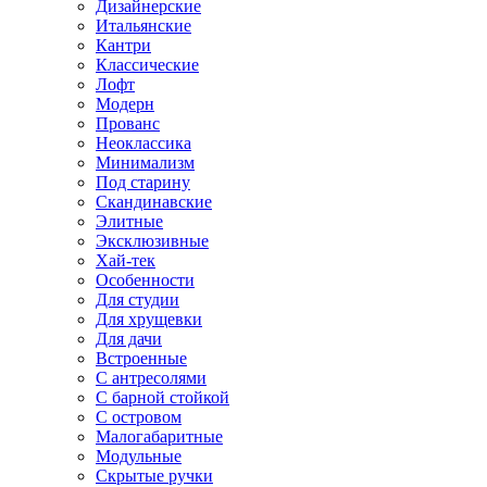
Дизайнерские
Итальянские
Кантри
Классические
Лофт
Модерн
Прованс
Неоклассика
Минимализм
Под старину
Скандинавские
Элитные
Эксклюзивные
Хай-тек
Особенности
Для студии
Для хрущевки
Для дачи
Встроенные
С антресолями
С барной стойкой
С островом
Малогабаритные
Модульные
Скрытые ручки