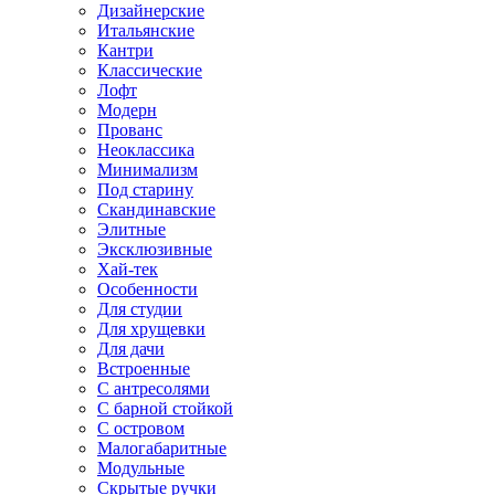
Дизайнерские
Итальянские
Кантри
Классические
Лофт
Модерн
Прованс
Неоклассика
Минимализм
Под старину
Скандинавские
Элитные
Эксклюзивные
Хай-тек
Особенности
Для студии
Для хрущевки
Для дачи
Встроенные
С антресолями
С барной стойкой
С островом
Малогабаритные
Модульные
Скрытые ручки