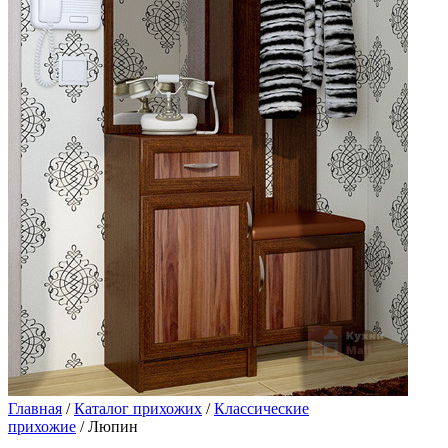
Главная
/
Каталог прихожих
/
Классические
прихожие
/ Люпин