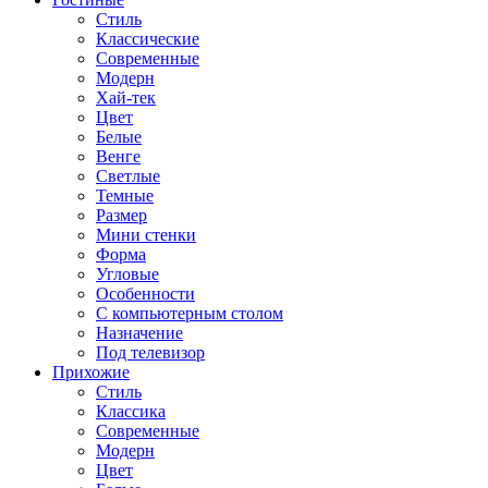
Стиль
Классические
Современные
Модерн
Хай-тек
Цвет
Белые
Венге
Светлые
Темные
Размер
Мини стенки
Форма
Угловые
Особенности
С компьютерным столом
Назначение
Под телевизор
Прихожие
Стиль
Классика
Современные
Модерн
Цвет