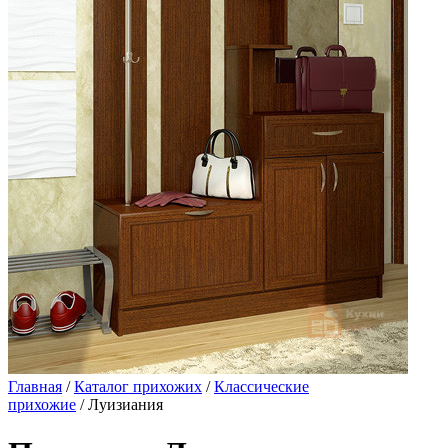
Главная
/
Каталог прихожих
/
Классические
прихожие
/ Луизиания