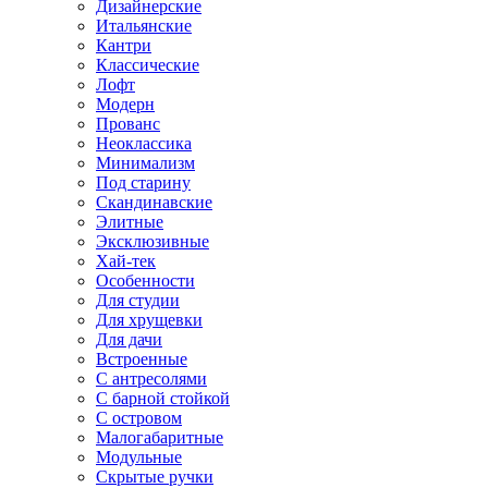
Дизайнерские
Итальянские
Кантри
Классические
Лофт
Модерн
Прованс
Неоклассика
Минимализм
Под старину
Скандинавские
Элитные
Эксклюзивные
Хай-тек
Особенности
Для студии
Для хрущевки
Для дачи
Встроенные
С антресолями
С барной стойкой
С островом
Малогабаритные
Модульные
Скрытые ручки