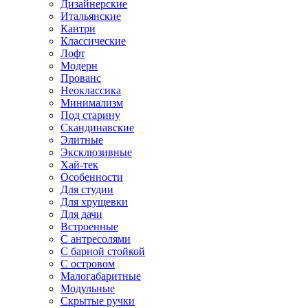
Дизайнерские
Итальянские
Кантри
Классические
Лофт
Модерн
Прованс
Неоклассика
Минимализм
Под старину
Скандинавские
Элитные
Эксклюзивные
Хай-тек
Особенности
Для студии
Для хрущевки
Для дачи
Встроенные
С антресолями
С барной стойкой
С островом
Малогабаритные
Модульные
Скрытые ручки