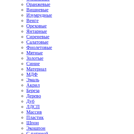
Оранжевые
Вишневые
Изумрудные
Венге
Ореховые
Янтарные
Сиреневые
Салатовые
Фиолетовые
Мятные
Золотые
Синие
Материал
МДФ
Эмаль
Акрил
Береза
Дерево
Дуб
ЛДСП
Массив
Пластик
Шпон
Экошпон
С патиной