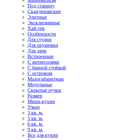
Минимализм
Под старину
Скандинавские
Элитные
Эксклюзивные
Хай-тек
Особенности
Для студии
Для хрущевки
Для дачи
Встроенные
С антресолями
С барной стойкой
С островом
Малогабаритные
Модульные
Скрытые ручки
Размер
Мини-кухни
Узкие
3 кв. м.
5 кв. м.
6 кв. м.
9 кв. м.
Все для кухни