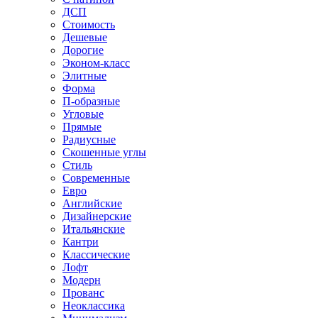
ДСП
Стоимость
Дешевые
Дорогие
Эконом-класс
Элитные
Форма
П-образные
Угловые
Прямые
Радиусные
Скошенные углы
Стиль
Современные
Евро
Английские
Дизайнерские
Итальянские
Кантри
Классические
Лофт
Модерн
Прованс
Неоклассика