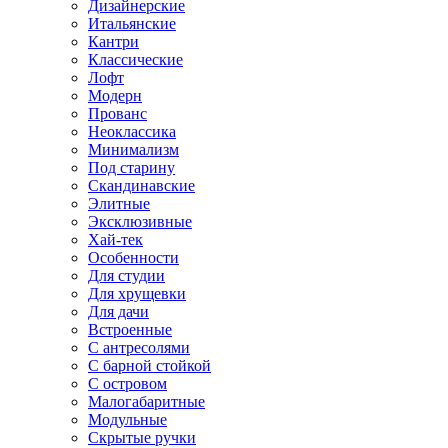
Дизайнерские
Итальянские
Кантри
Классические
Лофт
Модерн
Прованс
Неоклассика
Минимализм
Под старину
Скандинавские
Элитные
Эксклюзивные
Хай-тек
Особенности
Для студии
Для хрущевки
Для дачи
Встроенные
С антресолями
С барной стойкой
С островом
Малогабаритные
Модульные
Скрытые ручки