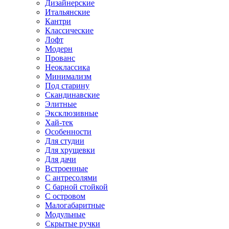
Дизайнерские
Итальянские
Кантри
Классические
Лофт
Модерн
Прованс
Неоклассика
Минимализм
Под старину
Скандинавские
Элитные
Эксклюзивные
Хай-тек
Особенности
Для студии
Для хрущевки
Для дачи
Встроенные
С антресолями
С барной стойкой
С островом
Малогабаритные
Модульные
Скрытые ручки