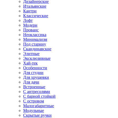
Дизайнерские
Итальянские
Кантри
Классические
Лофт
Модерн
Прованс
Неоклассика
Минимализм
Под старину
Скандинавские
Элитные
Эксклюзивные
Хай-тек
Особенности
Для студии
Для хрущевки
Для дачи
Встроенные
С антресолями
С барной стойкой
С островом
Малогабаритные
Модульные
Скрытые ручки