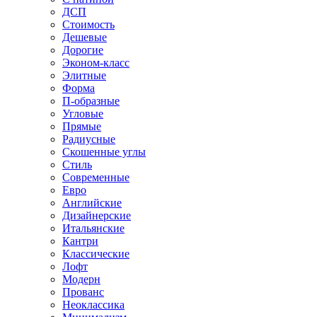
ДСП
Стоимость
Дешевые
Дорогие
Эконом-класс
Элитные
Форма
П-образные
Угловые
Прямые
Радиусные
Скошенные углы
Стиль
Современные
Евро
Английские
Дизайнерские
Итальянские
Кантри
Классические
Лофт
Модерн
Прованс
Неоклассика