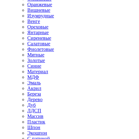
Оранжевые
Вишневые
Изумрудные
Венге
Ореховые
Янтарные
Сиреневые
Салатовые
Фиолетовые
Мятные
Золотые
Синие
Материал
МДФ
Эмаль
Акрил
Береза
Дерево
Дуб
ЛДСП
Массив
Пластик
Шпон
Экошпон
С патиной