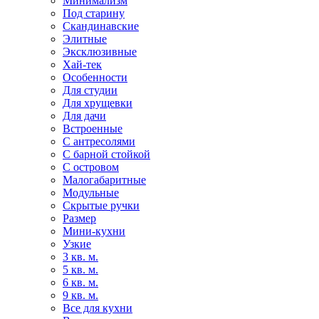
Минимализм
Под старину
Скандинавские
Элитные
Эксклюзивные
Хай-тек
Особенности
Для студии
Для хрущевки
Для дачи
Встроенные
С антресолями
С барной стойкой
С островом
Малогабаритные
Модульные
Скрытые ручки
Размер
Мини-кухни
Узкие
3 кв. м.
5 кв. м.
6 кв. м.
9 кв. м.
Все для кухни