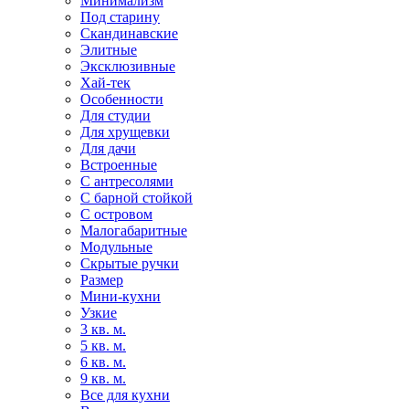
Минимализм
Под старину
Скандинавские
Элитные
Эксклюзивные
Хай-тек
Особенности
Для студии
Для хрущевки
Для дачи
Встроенные
С антресолями
С барной стойкой
С островом
Малогабаритные
Модульные
Скрытые ручки
Размер
Мини-кухни
Узкие
3 кв. м.
5 кв. м.
6 кв. м.
9 кв. м.
Все для кухни