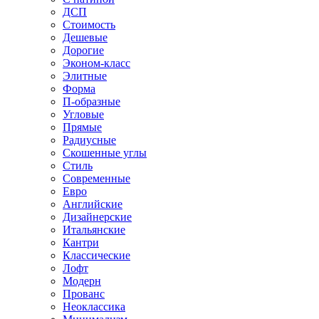
ДСП
Стоимость
Дешевые
Дорогие
Эконом-класс
Элитные
Форма
П-образные
Угловые
Прямые
Радиусные
Скошенные углы
Стиль
Современные
Евро
Английские
Дизайнерские
Итальянские
Кантри
Классические
Лофт
Модерн
Прованс
Неоклассика