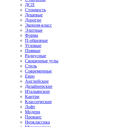
ДСП
Стоимость
Дешевые
Дорогие
Эконом-класс
Элитные
Форма
П-образные
Угловые
Прямые
Радиусные
Скошенные углы
Стиль
Современные
Евро
Английские
Дизайнерские
Итальянские
Кантри
Классические
Лофт
Модерн
Прованс
Неоклассика