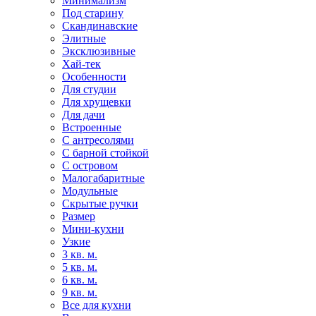
Минимализм
Под старину
Скандинавские
Элитные
Эксклюзивные
Хай-тек
Особенности
Для студии
Для хрущевки
Для дачи
Встроенные
С антресолями
С барной стойкой
С островом
Малогабаритные
Модульные
Скрытые ручки
Размер
Мини-кухни
Узкие
3 кв. м.
5 кв. м.
6 кв. м.
9 кв. м.
Все для кухни