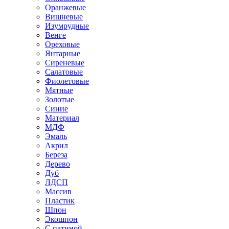
Оранжевые
Вишневые
Изумрудные
Венге
Ореховые
Янтарные
Сиреневые
Салатовые
Фиолетовые
Мятные
Золотые
Синие
Материал
МДФ
Эмаль
Акрил
Береза
Дерево
Дуб
ЛДСП
Массив
Пластик
Шпон
Экошпон
С патиной