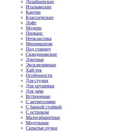
Дизайнерские
Итальянские
Кантри
Классические
Лофт
Модерн
Прованс
Неоклассика
Минимализм
Под старину
Скандинавские
Элитные
Эксклюзивные
Хай-тек
Особенности
Для студии
Для хрущевки
Для дачи
Встроенные
С антресолями
С барной стойкой
С островом
Малогабаритные
Модульные
Скрытые ручки