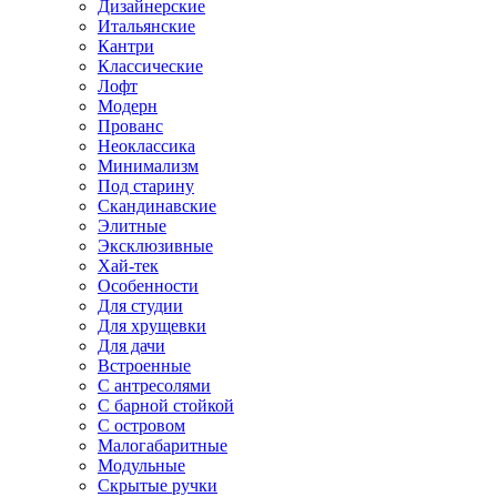
Дизайнерские
Итальянские
Кантри
Классические
Лофт
Модерн
Прованс
Неоклассика
Минимализм
Под старину
Скандинавские
Элитные
Эксклюзивные
Хай-тек
Особенности
Для студии
Для хрущевки
Для дачи
Встроенные
С антресолями
С барной стойкой
С островом
Малогабаритные
Модульные
Скрытые ручки