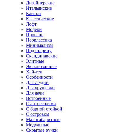
Дизайнерские
Итальянские
Кантри
Классические
Лофт
Модерн
Прованс
Неоклассика
Минимализм
Под старину
Скандинавские
Элитные
Эксклюзивные
Хай-тек
Особенности
Для студии
Для хрущевки
Для дачи
Встроенные
С антресолями
С барной стойкой
С островом
Малогабаритные
Модульные
Скрытые ручки