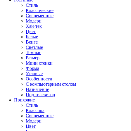
Стиль
Классические
Современные
Модерн
Хай-тек
Цвет
Белые
Венге
Светлые
Темные
Размер
Мини стенки
Форма
Угловые
Особенности
С компьютерным столом
Назначение
Под телевизор
Прихожие
Стиль
Классика
Современные
Модерн
Цвет