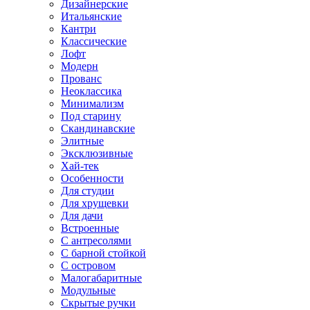
Дизайнерские
Итальянские
Кантри
Классические
Лофт
Модерн
Прованс
Неоклассика
Минимализм
Под старину
Скандинавские
Элитные
Эксклюзивные
Хай-тек
Особенности
Для студии
Для хрущевки
Для дачи
Встроенные
С антресолями
С барной стойкой
С островом
Малогабаритные
Модульные
Скрытые ручки