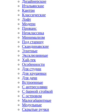
Дизайнерские
Итальянские
Кантри
Классические
Лофт
Модерн
Прованс
Неоклассика
Минимализм
Под старину
Скандинавские
Элитные
Эксклюзивные
Хай-тек
Особенности
Для студии
Для хрущевки
Для дачи
Встроенные
С антресолями
С барной стойкой
С островом
Малогабаритные
Модульные
Скрытые ручки