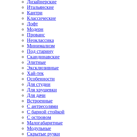
Дизайнерские
Итальянские
Кантри
Классические
Лофт
Модерн
Прованс
Неоклассика
Минимализм
Под старину
Скандинавские
Элитные
Эксклюзивные
Хай-тек
Особенности
Для студии
Для хрущевки
Для дачи
Встроенные
С антресолями
С барной стойкой
С островом
Малогабаритные
Модульные
Скрытые ручки