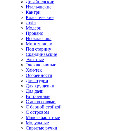
Дизайнерские
Итальянские
Кантри
Классические
Лофт
Модерн
Прованс
Неоклассика
Минимализм
Под старину
Скандинавские
Элитные
Эксклюзивные
Хай-тек
Особенности
Для студии
Для хрущевки
Для дачи
Встроенные
С антресолями
С барной стойкой
С островом
Малогабаритные
Модульные
Скрытые ручки