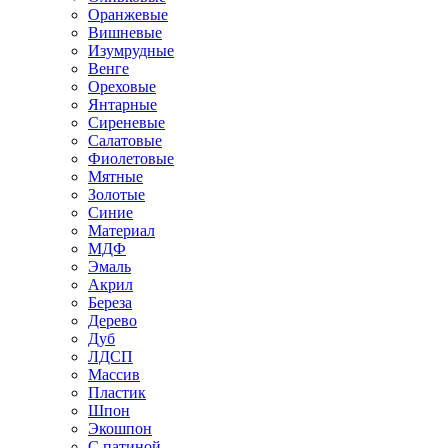
Оранжевые
Вишневые
Изумрудные
Венге
Ореховые
Янтарные
Сиреневые
Салатовые
Фиолетовые
Мятные
Золотые
Синие
Материал
МДФ
Эмаль
Акрил
Береза
Дерево
Дуб
ЛДСП
Массив
Пластик
Шпон
Экошпон
С патиной