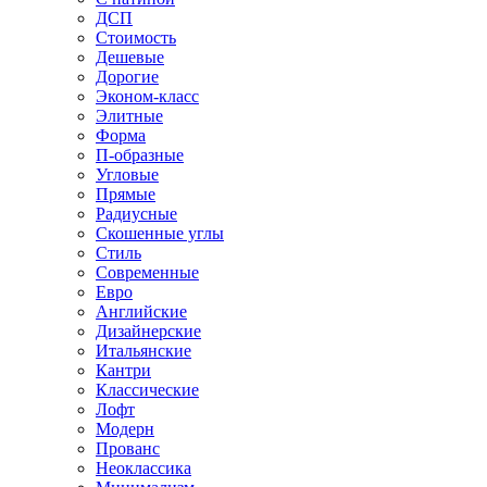
ДСП
Стоимость
Дешевые
Дорогие
Эконом-класс
Элитные
Форма
П-образные
Угловые
Прямые
Радиусные
Скошенные углы
Стиль
Современные
Евро
Английские
Дизайнерские
Итальянские
Кантри
Классические
Лофт
Модерн
Прованс
Неоклассика