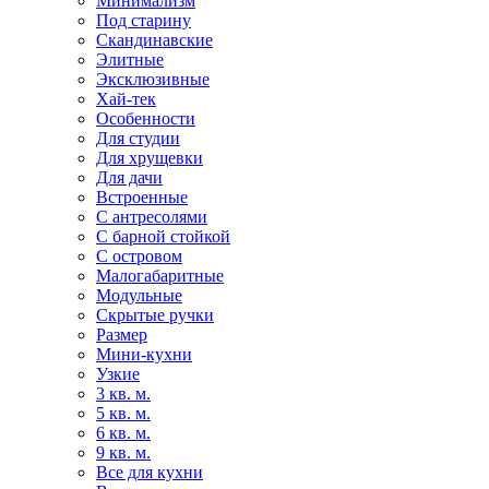
Минимализм
Под старину
Скандинавские
Элитные
Эксклюзивные
Хай-тек
Особенности
Для студии
Для хрущевки
Для дачи
Встроенные
С антресолями
С барной стойкой
С островом
Малогабаритные
Модульные
Скрытые ручки
Размер
Мини-кухни
Узкие
3 кв. м.
5 кв. м.
6 кв. м.
9 кв. м.
Все для кухни