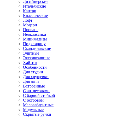
Дизайнерские
Итальянские
Кантри
Классические
Лофт
Модерн
Прованс
Неоклассика
Минимализм
Под старину
Скандинавские
Элитные
Эксклюзивные
Хай-тек
Особенности
Для студии
Для хрущевки
Для дачи
Встроенные
С антресолями
С барной стойкой
С островом
Малогабаритные
Модульные
Скрытые ручки