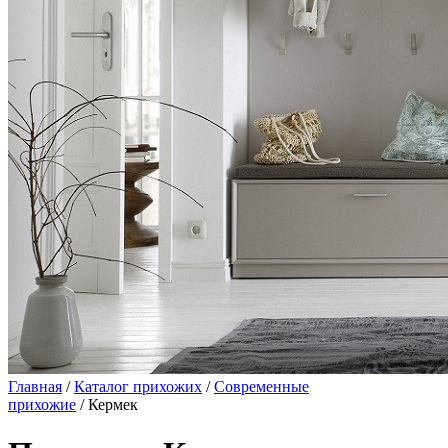
Главная
/
Каталог прихожих
/
Современные
прихожие
/ Кермек