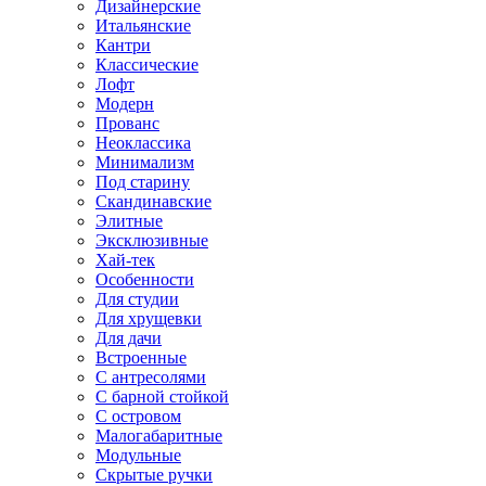
Дизайнерские
Итальянские
Кантри
Классические
Лофт
Модерн
Прованс
Неоклассика
Минимализм
Под старину
Скандинавские
Элитные
Эксклюзивные
Хай-тек
Особенности
Для студии
Для хрущевки
Для дачи
Встроенные
С антресолями
С барной стойкой
С островом
Малогабаритные
Модульные
Скрытые ручки