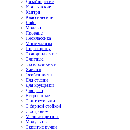
Дизайнерские
Итальянские
Кантри
Классические
Лофт
Модерн
Прованс
Неоклассика
Минимализм
Под старину
Скандинавские
Элитные
Эксклюзивные
Хай-тек
Особенности
Для студии
Для хрущевки
Для дачи
Встроенные
С антресолями
С барной стойкой
С островом
Малогабаритные
Модульные
Скрытые ручки