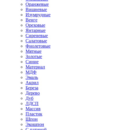
Оранжевые
Вишневые
Изумрудные
Венге
Ореховые
Янтарные
Сиреневые
Салатовые
Фиолетовые
Мятные
Золотые
Синие
Материал
МДФ
Эмаль
Акрил
Береза
Дерево
Дуб
ЛДСП
Массив
Пластик
Шпон
Экошпон
С патиной