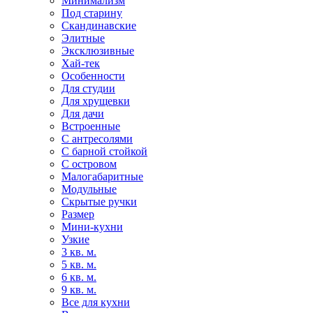
Минимализм
Под старину
Скандинавские
Элитные
Эксклюзивные
Хай-тек
Особенности
Для студии
Для хрущевки
Для дачи
Встроенные
С антресолями
С барной стойкой
С островом
Малогабаритные
Модульные
Скрытые ручки
Размер
Мини-кухни
Узкие
3 кв. м.
5 кв. м.
6 кв. м.
9 кв. м.
Все для кухни