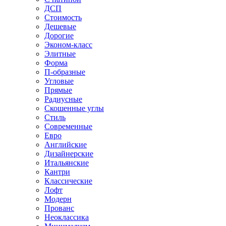
ДСП
Стоимость
Дешевые
Дорогие
Эконом-класс
Элитные
Форма
П-образные
Угловые
Прямые
Радиусные
Скошенные углы
Стиль
Современные
Евро
Английские
Дизайнерские
Итальянские
Кантри
Классические
Лофт
Модерн
Прованс
Неоклассика