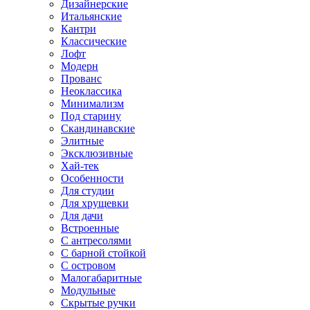
Дизайнерские
Итальянские
Кантри
Классические
Лофт
Модерн
Прованс
Неоклассика
Минимализм
Под старину
Скандинавские
Элитные
Эксклюзивные
Хай-тек
Особенности
Для студии
Для хрущевки
Для дачи
Встроенные
С антресолями
С барной стойкой
С островом
Малогабаритные
Модульные
Скрытые ручки