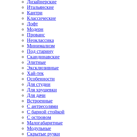
Дизайнерские
Итальянские
Кантри
Классические
Лофт
Модерн
Прованс
Неоклассика
Минимализм
Под старину
Скандинавские
Элитные
Эксклюзивные
Хай-тек
Особенности
Для студии
Для хрущевки
Для дачи
Встроенные
С антресолями
С барной стойкой
С островом
Малогабаритные
Модульные
Скрытые ручки