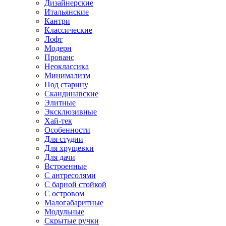
Дизайнерские
Итальянские
Кантри
Классические
Лофт
Модерн
Прованс
Неоклассика
Минимализм
Под старину
Скандинавские
Элитные
Эксклюзивные
Хай-тек
Особенности
Для студии
Для хрущевки
Для дачи
Встроенные
С антресолями
С барной стойкой
С островом
Малогабаритные
Модульные
Скрытые ручки