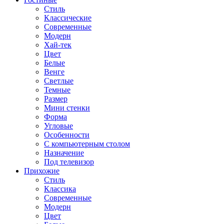
Стиль
Классические
Современные
Модерн
Хай-тек
Цвет
Белые
Венге
Светлые
Темные
Размер
Мини стенки
Форма
Угловые
Особенности
С компьютерным столом
Назначение
Под телевизор
Прихожие
Стиль
Классика
Современные
Модерн
Цвет