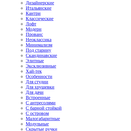
Дизайнерские
Итальянские
Кантри
Классические
Лофт
Модерн
Прованс
Неоклассика
Минимализм
Под старину
Скандинавские
Элитные
Эксклюзивные
Хай-тек
Особенности
Для студии
Для хрущевки
Для дачи
Встроенные
С антресолями
С барной стойкой
С островом
Малогабаритные
Модульные
Скрытые ручки