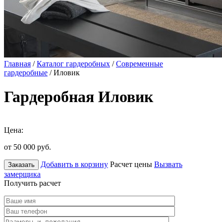
Главная
/
Каталог гардеробных
/
Современные
гардеробные
/ Иловик
Гардеробная Иловик
Цена:
от 50 000
руб.
Добавить в корзину
Расчет цены
Вызвать
Заказать
замерщика
Получить расчет