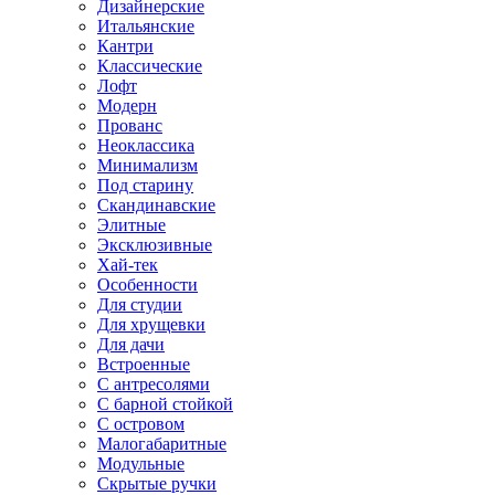
Дизайнерские
Итальянские
Кантри
Классические
Лофт
Модерн
Прованс
Неоклассика
Минимализм
Под старину
Скандинавские
Элитные
Эксклюзивные
Хай-тек
Особенности
Для студии
Для хрущевки
Для дачи
Встроенные
С антресолями
С барной стойкой
С островом
Малогабаритные
Модульные
Скрытые ручки