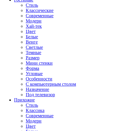
Стиль
Классические
Современные
Модерн
Хай-тек
Цвет
Белые
Венге
Светлые
Темные
Размер
Мини стенки
Форма
Угловые
Особенности
С компьютерным столом
Назначение
Под телевизор
Прихожие
Стиль
Классика
Современные
Модерн
Цвет