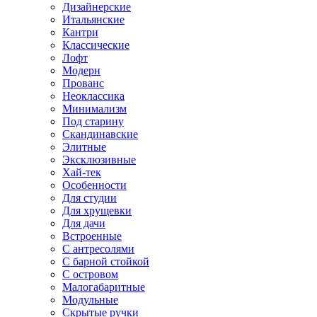
Дизайнерские
Итальянские
Кантри
Классические
Лофт
Модерн
Прованс
Неоклассика
Минимализм
Под старину
Скандинавские
Элитные
Эксклюзивные
Хай-тек
Особенности
Для студии
Для хрущевки
Для дачи
Встроенные
С антресолями
С барной стойкой
С островом
Малогабаритные
Модульные
Скрытые ручки