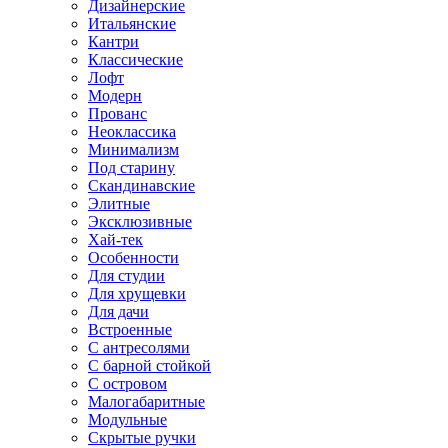
Дизайнерские
Итальянские
Кантри
Классические
Лофт
Модерн
Прованс
Неоклассика
Минимализм
Под старину
Скандинавские
Элитные
Эксклюзивные
Хай-тек
Особенности
Для студии
Для хрущевки
Для дачи
Встроенные
С антресолями
С барной стойкой
С островом
Малогабаритные
Модульные
Скрытые ручки