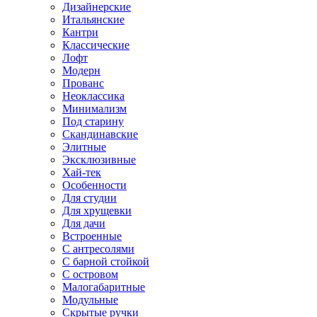
Дизайнерские
Итальянские
Кантри
Классические
Лофт
Модерн
Прованс
Неоклассика
Минимализм
Под старину
Скандинавские
Элитные
Эксклюзивные
Хай-тек
Особенности
Для студии
Для хрущевки
Для дачи
Встроенные
С антресолями
С барной стойкой
С островом
Малогабаритные
Модульные
Скрытые ручки