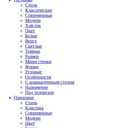
Стиль
Классические
Современные
Модерн
Хай-тек
Цвет
Белые
Венге
Светлые
Темные
Размер
Мини стенки
Форма
Угловые
Особенности
С компьютерным столом
Назначение
Под телевизор
Прихожие
Стиль
Классика
Современные
Модерн
Цвет