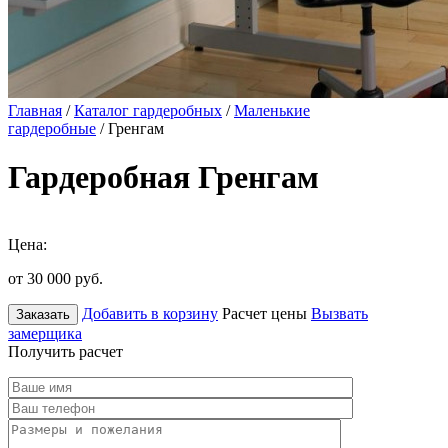
Главная
/
Каталог гардеробных
/
Маленькие
гардеробные
/ Гренгам
Гардеробная Гренгам
Цена:
от 30 000
руб.
Добавить в корзину
Расчет цены
Вызвать
Заказать
замерщика
Получить расчет