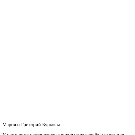
Мария и Григорий Бурковы
У нас в доме нестандартная кухня из-за короба и выступов,