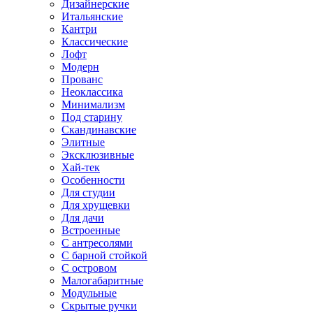
Дизайнерские
Итальянские
Кантри
Классические
Лофт
Модерн
Прованс
Неоклассика
Минимализм
Под старину
Скандинавские
Элитные
Эксклюзивные
Хай-тек
Особенности
Для студии
Для хрущевки
Для дачи
Встроенные
С антресолями
С барной стойкой
С островом
Малогабаритные
Модульные
Скрытые ручки