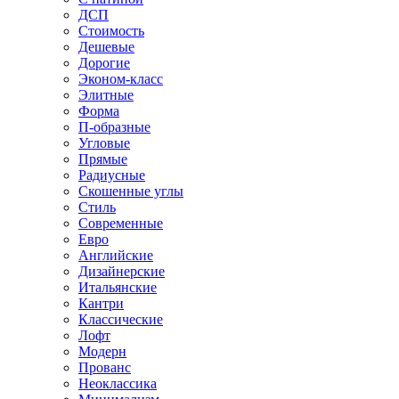
ДСП
Стоимость
Дешевые
Дорогие
Эконом-класс
Элитные
Форма
П-образные
Угловые
Прямые
Радиусные
Скошенные углы
Стиль
Современные
Евро
Английские
Дизайнерские
Итальянские
Кантри
Классические
Лофт
Модерн
Прованс
Неоклассика