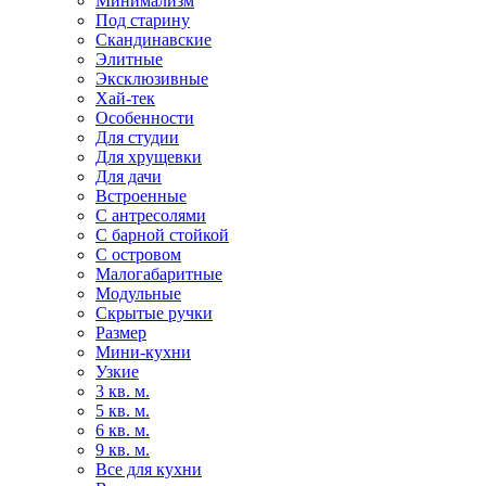
Минимализм
Под старину
Скандинавские
Элитные
Эксклюзивные
Хай-тек
Особенности
Для студии
Для хрущевки
Для дачи
Встроенные
С антресолями
С барной стойкой
С островом
Малогабаритные
Модульные
Скрытые ручки
Размер
Мини-кухни
Узкие
3 кв. м.
5 кв. м.
6 кв. м.
9 кв. м.
Все для кухни