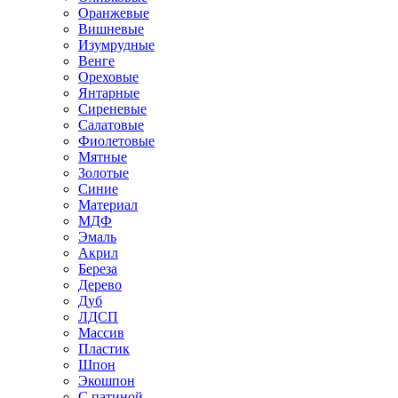
Оранжевые
Вишневые
Изумрудные
Венге
Ореховые
Янтарные
Сиреневые
Салатовые
Фиолетовые
Мятные
Золотые
Синие
Материал
МДФ
Эмаль
Акрил
Береза
Дерево
Дуб
ЛДСП
Массив
Пластик
Шпон
Экошпон
С патиной