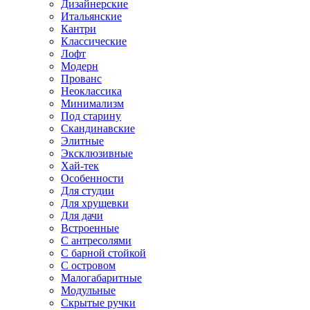
Дизайнерские
Итальянские
Кантри
Классические
Лофт
Модерн
Прованс
Неоклассика
Минимализм
Под старину
Скандинавские
Элитные
Эксклюзивные
Хай-тек
Особенности
Для студии
Для хрущевки
Для дачи
Встроенные
С антресолями
С барной стойкой
С островом
Малогабаритные
Модульные
Скрытые ручки