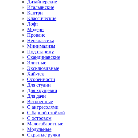
Дизайнерские
Итальянские
Кантри
Классические
Лофт
Модерн
Прованс
Неоклассика
Минимализм
Под старину
Скандинавские
Элитные
Эксклюзивные
Хай-тек
Особенности
Для студии
Для хрущевки
Для дачи
Встроенные
С антресолями
С барной стойкой
С островом
Малогабаритные
Модульные
Скрытые ручки