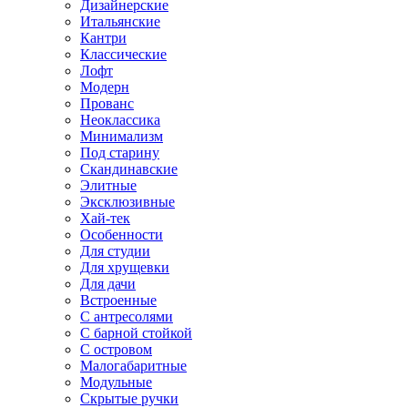
Дизайнерские
Итальянские
Кантри
Классические
Лофт
Модерн
Прованс
Неоклассика
Минимализм
Под старину
Скандинавские
Элитные
Эксклюзивные
Хай-тек
Особенности
Для студии
Для хрущевки
Для дачи
Встроенные
С антресолями
С барной стойкой
С островом
Малогабаритные
Модульные
Скрытые ручки