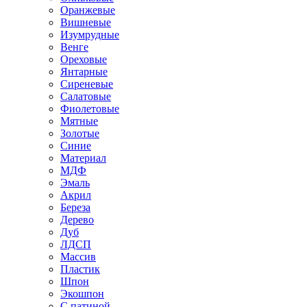
Оранжевые
Вишневые
Изумрудные
Венге
Ореховые
Янтарные
Сиреневые
Салатовые
Фиолетовые
Мятные
Золотые
Синие
Материал
МДФ
Эмаль
Акрил
Береза
Дерево
Дуб
ЛДСП
Массив
Пластик
Шпон
Экошпон
С патиной