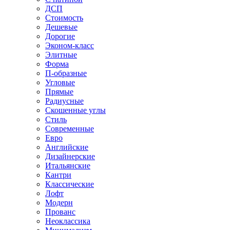
ДСП
Стоимость
Дешевые
Дорогие
Эконом-класс
Элитные
Форма
П-образные
Угловые
Прямые
Радиусные
Скошенные углы
Стиль
Современные
Евро
Английские
Дизайнерские
Итальянские
Кантри
Классические
Лофт
Модерн
Прованс
Неоклассика