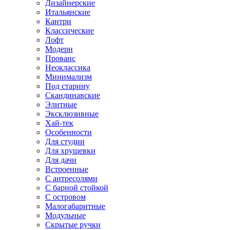
Дизайнерские
Итальянские
Кантри
Классические
Лофт
Модерн
Прованс
Неоклассика
Минимализм
Под старину
Скандинавские
Элитные
Эксклюзивные
Хай-тек
Особенности
Для студии
Для хрущевки
Для дачи
Встроенные
С антресолями
С барной стойкой
С островом
Малогабаритные
Модульные
Скрытые ручки