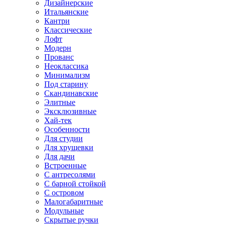
Дизайнерские
Итальянские
Кантри
Классические
Лофт
Модерн
Прованс
Неоклассика
Минимализм
Под старину
Скандинавские
Элитные
Эксклюзивные
Хай-тек
Особенности
Для студии
Для хрущевки
Для дачи
Встроенные
С антресолями
С барной стойкой
С островом
Малогабаритные
Модульные
Скрытые ручки