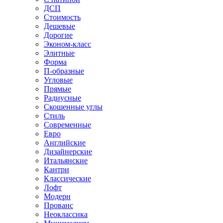
ДСП
Стоимость
Дешевые
Дорогие
Эконом-класс
Элитные
Форма
П-образные
Угловые
Прямые
Радиусные
Скошенные углы
Стиль
Современные
Евро
Английские
Дизайнерские
Итальянские
Кантри
Классические
Лофт
Модерн
Прованс
Неоклассика