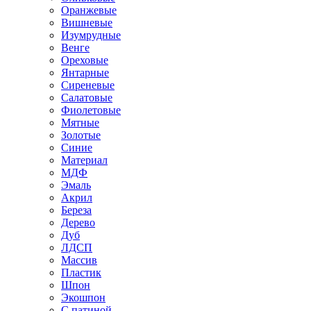
Оранжевые
Вишневые
Изумрудные
Венге
Ореховые
Янтарные
Сиреневые
Салатовые
Фиолетовые
Мятные
Золотые
Синие
Материал
МДФ
Эмаль
Акрил
Береза
Дерево
Дуб
ЛДСП
Массив
Пластик
Шпон
Экошпон
С патиной