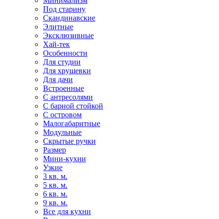
Минимализм
Под старину
Скандинавские
Элитные
Эксклюзивные
Хай-тек
Особенности
Для студии
Для хрущевки
Для дачи
Встроенные
С антресолями
С барной стойкой
С островом
Малогабаритные
Модульные
Скрытые ручки
Размер
Мини-кухни
Узкие
3 кв. м.
5 кв. м.
6 кв. м.
9 кв. м.
Все для кухни