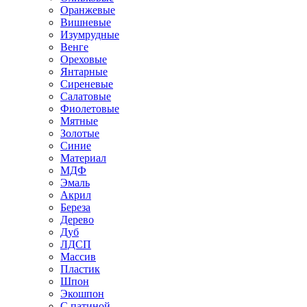
Оранжевые
Вишневые
Изумрудные
Венге
Ореховые
Янтарные
Сиреневые
Салатовые
Фиолетовые
Мятные
Золотые
Синие
Материал
МДФ
Эмаль
Акрил
Береза
Дерево
Дуб
ЛДСП
Массив
Пластик
Шпон
Экошпон
С патиной