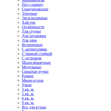
Минимализм
Под старину
Скандинавские
Элитные
Эксклюзивные
Хай-тек
Особенности
Для студии
Для хрущевки
Для дачи
Встроенные
С антресолями
С барной стойкой
С островом
Малогабаритные
Модульные
Скрытые ручки
Размер
Мини-кухни
Узкие
3 кв. м.
5 кв. м.
6 кв. м.
9 кв. м.
Все для кухни