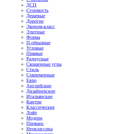
ДСП
Стоимость
Дешевые
Дорогие
Эконом-класс
Элитные
Форма
П-образные
Угловые
Прямые
Радиусные
Скошенные углы
Стиль
Современные
Евро
Английские
Дизайнерские
Итальянские
Кантри
Классические
Лофт
Модерн
Прованс
Неоклассика