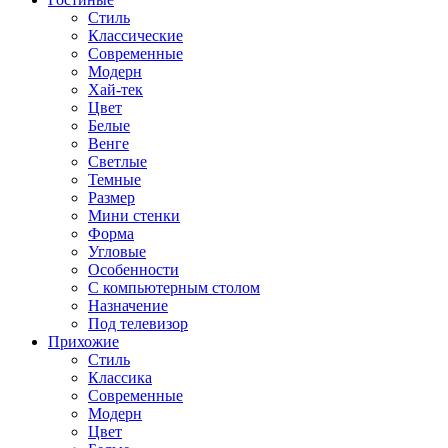
Стиль
Классические
Современные
Модерн
Хай-тек
Цвет
Белые
Венге
Светлые
Темные
Размер
Мини стенки
Форма
Угловые
Особенности
С компьютерным столом
Назначение
Под телевизор
Прихожие
Стиль
Классика
Современные
Модерн
Цвет