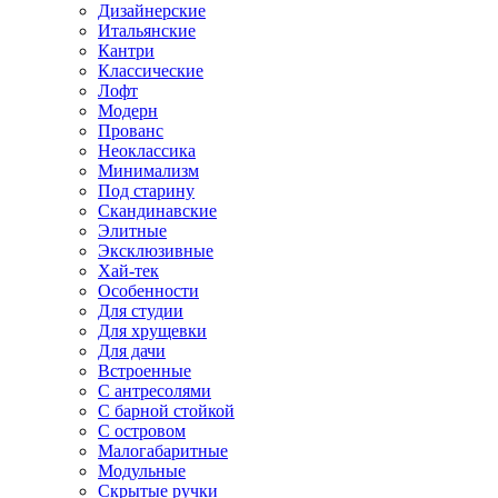
Дизайнерские
Итальянские
Кантри
Классические
Лофт
Модерн
Прованс
Неоклассика
Минимализм
Под старину
Скандинавские
Элитные
Эксклюзивные
Хай-тек
Особенности
Для студии
Для хрущевки
Для дачи
Встроенные
С антресолями
С барной стойкой
С островом
Малогабаритные
Модульные
Скрытые ручки