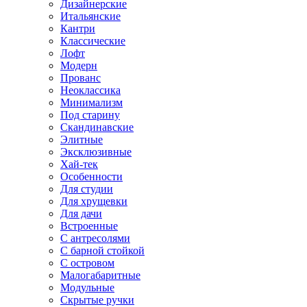
Дизайнерские
Итальянские
Кантри
Классические
Лофт
Модерн
Прованс
Неоклассика
Минимализм
Под старину
Скандинавские
Элитные
Эксклюзивные
Хай-тек
Особенности
Для студии
Для хрущевки
Для дачи
Встроенные
С антресолями
С барной стойкой
С островом
Малогабаритные
Модульные
Скрытые ручки