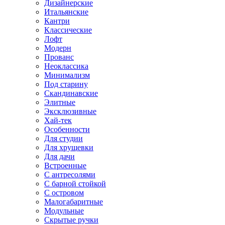
Дизайнерские
Итальянские
Кантри
Классические
Лофт
Модерн
Прованс
Неоклассика
Минимализм
Под старину
Скандинавские
Элитные
Эксклюзивные
Хай-тек
Особенности
Для студии
Для хрущевки
Для дачи
Встроенные
С антресолями
С барной стойкой
С островом
Малогабаритные
Модульные
Скрытые ручки