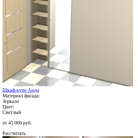
Шкаф-купе Андо
Материал фасада:
Зеркало
Цвет:
Светлый
от 45 000 руб.
Рассчитать