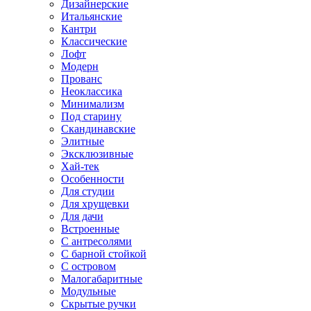
Дизайнерские
Итальянские
Кантри
Классические
Лофт
Модерн
Прованс
Неоклассика
Минимализм
Под старину
Скандинавские
Элитные
Эксклюзивные
Хай-тек
Особенности
Для студии
Для хрущевки
Для дачи
Встроенные
С антресолями
С барной стойкой
С островом
Малогабаритные
Модульные
Скрытые ручки