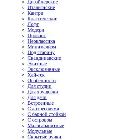
Дизайнерские
Итальянские
Кантри
Классические
Лофт
Модерн
Прованс
Неоклассика
Минимализм
Под старину
Скандинавские
Элитные
Эксклюзивные
Хай-тек
Особенности
Для студии
Для хрущевки
Для дачи
Встроенные
С антресолями
С барной стойкой
С островом
Малогабаритные
Модульные
Скрытые ручки