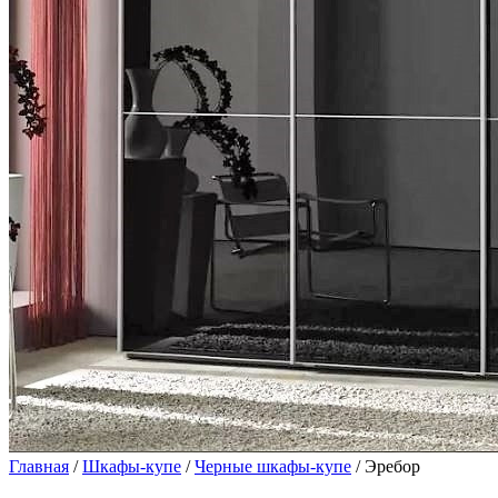
Главная
/
Шкафы-купе
/
Черные шкафы-купе
/ Эребор