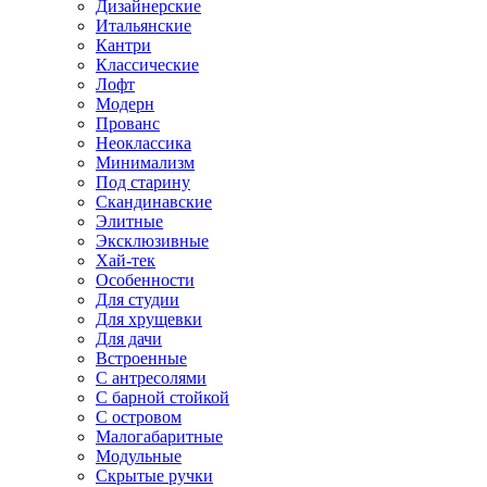
Дизайнерские
Итальянские
Кантри
Классические
Лофт
Модерн
Прованс
Неоклассика
Минимализм
Под старину
Скандинавские
Элитные
Эксклюзивные
Хай-тек
Особенности
Для студии
Для хрущевки
Для дачи
Встроенные
С антресолями
С барной стойкой
С островом
Малогабаритные
Модульные
Скрытые ручки